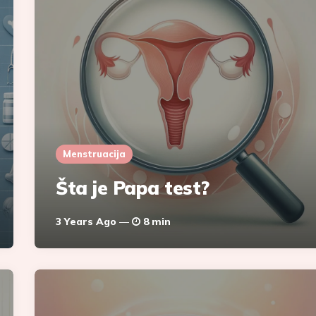
Menstruacija
Šta je Papa test?
3 Years Ago
8 min