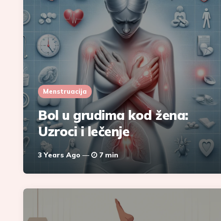
Menstruacija
Bol u grudima kod žena:
Uzroci i lečenje
3 Years Ago
7 min