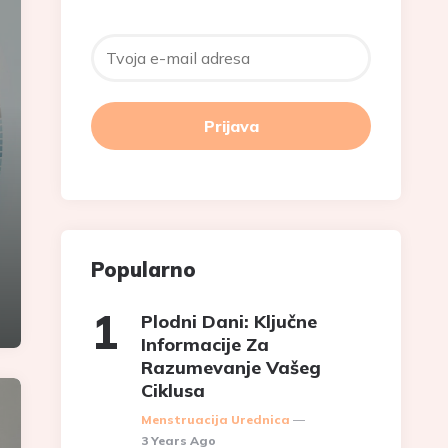
Popularno
Plodni Dani: Ključne
Informacije Za
Razumevanje Vašeg
Ciklusa
Posted
Menstruacija Urednica
3 Years Ago