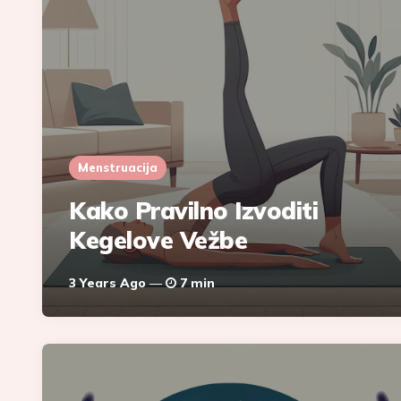
Menstruacija
Kako Pravilno Izvoditi
Kegelove Vežbe
3 Years Ago
7 min