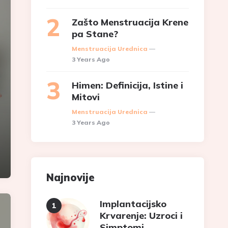
Zašto Menstruacija Krene
pa Stane?
Posted
Menstruacija Urednica
3 Years Ago
Himen: Definicija, Istine i
Mitovi
Posted
Menstruacija Urednica
3 Years Ago
Najnovije
Implantacijsko
Krvarenje: Uzroci i
Simptomi