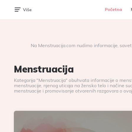
Početna
Više
Menstruacija.com
|
Na Menstruacija.com nudimo informacije, savete
Vaš
Menstruacija
Vodič
Kategorija "Menstruacija" obuhvata informacije o mens
menstruacije, njenog uticaja na žensko telo i načine su
kroz
menstruacije i promovisanje otvorenih razgovora o ovoj
Menstrualni
Ciklus