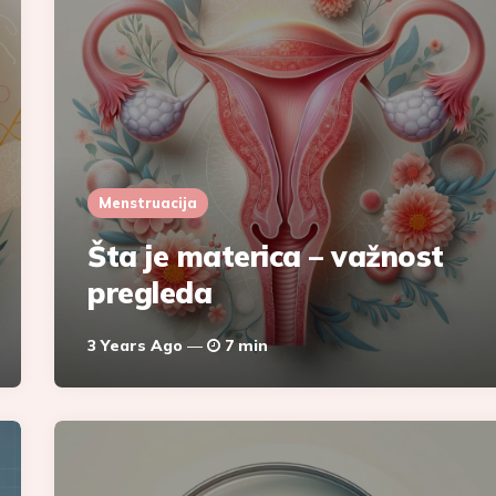
Menstruacija
Šta je materica – važnost
pregleda
3 Years Ago
7 min