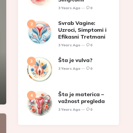
3 Years Ago
0
Svrab Vagine:
Uzroci, Simptomi i
Efikasni Tretmani
3 Years Ago
0
Šta je vulva?
3 Years Ago
0
Šta je materica –
važnost pregleda
3 Years Ago
0