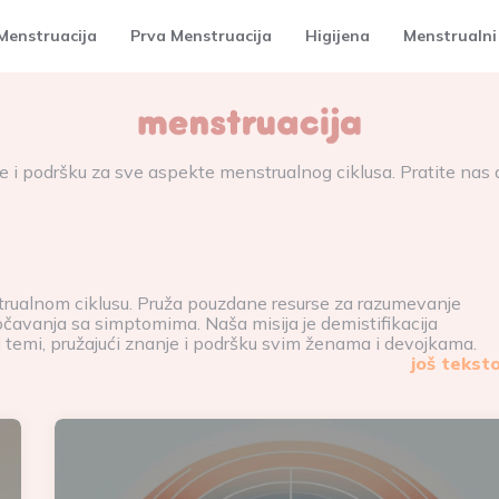
Menstruacija
Prva Menstruacija
Higijena
Menstrualni
 i podršku za sve aspekte menstrualnog ciklusa. Pratite nas da
trualnom ciklusu. Pruža pouzdane resurse za razumevanje
očavanja sa simptomima. Naša misija je demistifikacija
 temi, pružajući znanje i podršku svim ženama i devojkama.
još tekst