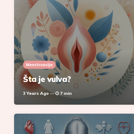
Menstruacija
Šta je vulva?
3 Years Ago
7 min