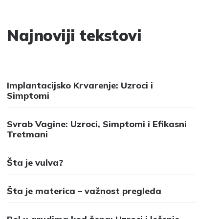
Najnoviji tekstovi
Implantacijsko Krvarenje: Uzroci i
Simptomi
Svrab Vagine: Uzroci, Simptomi i Efikasni
Tretmani
Šta je vulva?
Šta je materica – važnost pregleda