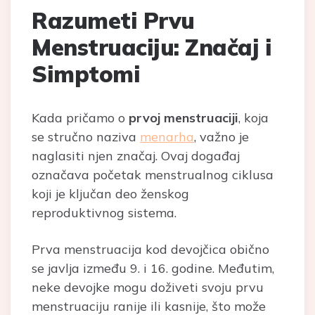
Razumeti Prvu
Menstruaciju: Značaj i
Simptomi
Kada pričamo o
prvoj menstruaciji
, koja
se stručno naziva
menarha
, važno je
naglasiti njen značaj. Ovaj događaj
označava početak menstrualnog ciklusa
koji je ključan deo ženskog
reproduktivnog sistema.
Prva menstruacija kod devojčica obično
se javlja između 9. i 16. godine. Međutim,
neke devojke mogu doživeti svoju prvu
menstruaciju ranije ili kasnije, što može