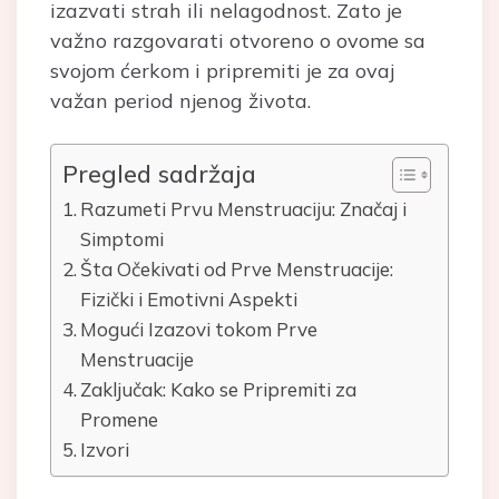
izazvati strah ili nelagodnost. Zato je
važno razgovarati otvoreno o ovome sa
svojom ćerkom i pripremiti je za ovaj
važan period njenog života.
Pregled sadržaja
Razumeti Prvu Menstruaciju: Značaj i
Simptomi
Šta Očekivati od Prve Menstruacije:
Fizički i Emotivni Aspekti
Mogući Izazovi tokom Prve
Menstruacije
Zaključak: Kako se Pripremiti za
Promene
Izvori