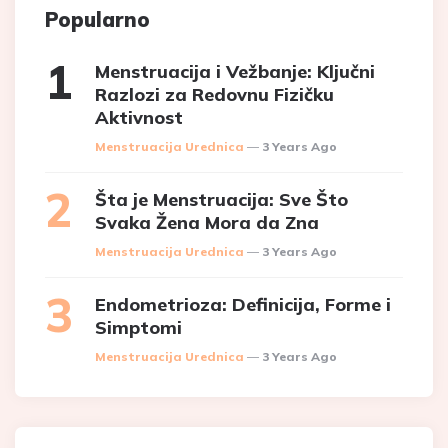
Popularno
Menstruacija i Vežbanje: Ključni
Razlozi za Redovnu Fizičku
Aktivnost
Posted
Menstruacija Urednica
3 Years Ago
Šta je Menstruacija: Sve Što
Svaka Žena Mora da Zna
Posted
Menstruacija Urednica
3 Years Ago
Endometrioza: Definicija, Forme i
Simptomi
Posted
Menstruacija Urednica
3 Years Ago