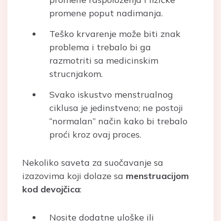
promene poput nadimanja.
Teško krvarenje može biti znak
problema i trebalo bi ga
razmotriti sa medicinskim
strucnjakom.
Svako iskustvo menstrualnog
ciklusa je jedinstveno; ne postoji
“normalan” način kako bi trebalo
proći kroz ovaj proces.
Nekoliko saveta za suočavanje sa
izazovima koji dolaze sa
menstruacijom
kod devojčica
:
Nosite dodatne uloške ili