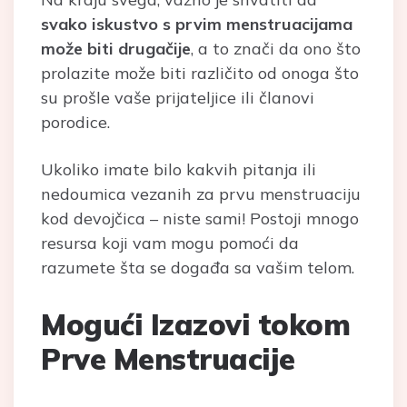
svako iskustvo s prvim menstruacijama
može biti drugačije
, a to znači da ono što
prolazite može biti različito od onoga što
su prošle vaše prijateljice ili članovi
porodice.
Ukoliko imate bilo kakvih pitanja ili
nedoumica vezanih za prvu menstruaciju
kod devojčica – niste sami! Postoji mnogo
resursa koji vam mogu pomoći da
razumete šta se događa sa vašim telom.
Mogući Izazovi tokom
Prve Menstruacije