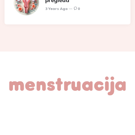
pregleda
3 Years Ago
0