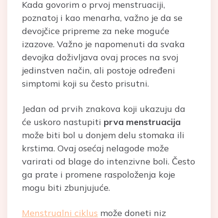
Kada govorim o prvoj menstruaciji,
poznatoj i kao menarha, važno je da se
devojčice pripreme za neke moguće
izazove. Važno je napomenuti da svaka
devojka doživljava ovaj proces na svoj
jedinstven način, ali postoje određeni
simptomi koji su često prisutni.
Jedan od prvih znakova koji ukazuju da
će uskoro nastupiti
prva menstruacija
može biti bol u donjem delu stomaka ili
krstima. Ovaj osećaj nelagode može
varirati od blage do intenzivne boli. Često
ga prate i promene raspoloženja koje
mogu biti zbunjujuće.
Menstrualni ciklus
može doneti niz