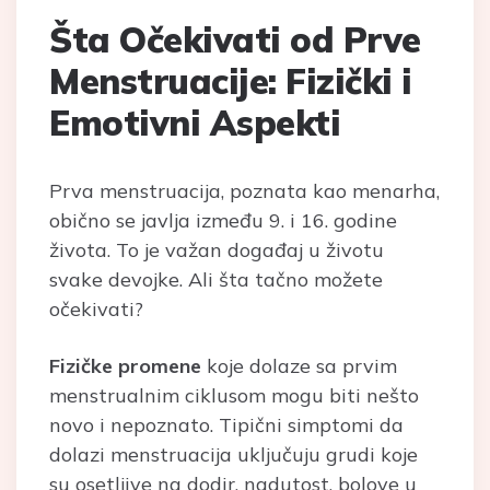
Šta Očekivati od Prve
Menstruacije: Fizički i
Emotivni Aspekti
Prva menstruacija, poznata kao menarha,
obično se javlja između 9. i 16. godine
života. To je važan događaj u životu
svake devojke. Ali šta tačno možete
očekivati?
Fizičke promene
koje dolaze sa prvim
menstrualnim ciklusom mogu biti nešto
novo i nepoznato. Tipični simptomi da
dolazi menstruacija uključuju grudi koje
su osetljive na dodir, nadutost, bolove u