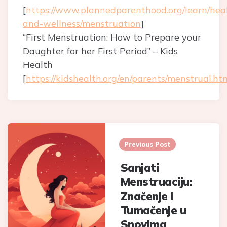
[
https://www.plannedparenthood.org/learn/hea
and-wellness/menstruation
]
“First Menstruation: How to Prepare your
Daughter for her First Period” – Kids
Health
[
https://kidshealth.org/en/parents/menstrual.ht
Post
navigation
Previous Post
Sanjati
Menstruaciju:
Značenje i
Tumačenje u
Snovima