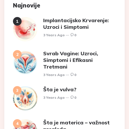
Najnovije
Implantacijsko Krvarenje:
Uzroci i Simptomi
3 Years Ago
0
Svrab Vagine: Uzroci,
Simptomi i Efikasni
Tretmani
3 Years Ago
0
Šta je vulva?
3 Years Ago
0
Šta je materica – važnost