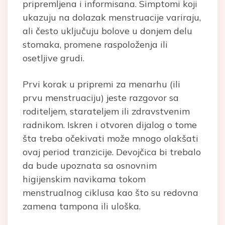
pripremljena i informisana. Simptomi koji
ukazuju na dolazak menstruacije variraju,
ali često uključuju bolove u donjem delu
stomaka, promene raspoloženja ili
osetljive grudi.
Prvi korak u pripremi za menarhu (ili
prvu menstruaciju) jeste razgovor sa
roditeljem, starateljem ili zdravstvenim
radnikom. Iskren i otvoren dijalog o tome
šta treba očekivati može mnogo olakšati
ovaj period tranzicije. Devojčica bi trebalo
da bude upoznata sa osnovnim
higijenskim navikama tokom
menstrualnog ciklusa kao što su redovna
zamena tampona ili uloška.