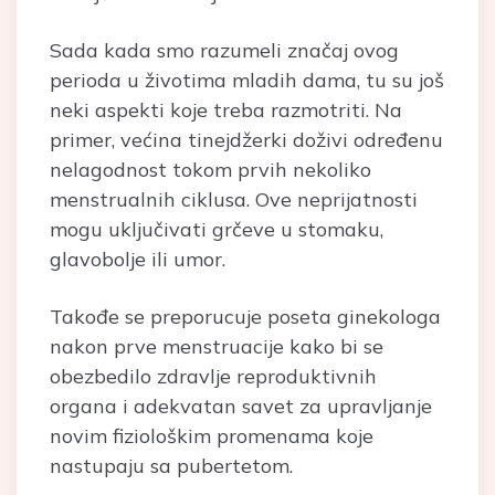
Sada kada smo razumeli značaj ovog
perioda u životima mladih dama, tu su još
neki aspekti koje treba razmotriti. Na
primer, većina tinejdžerki doživi određenu
nelagodnost tokom prvih nekoliko
menstrualnih ciklusa. Ove neprijatnosti
mogu uključivati grčeve u stomaku,
glavobolje ili umor.
Takođe se preporucuje poseta ginekologa
nakon prve menstruacije kako bi se
obezbedilo zdravlje reproduktivnih
organa i adekvatan savet za upravljanje
novim fiziološkim promenama koje
nastupaju sa pubertetom.