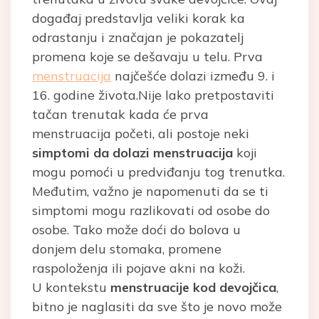
događaj predstavlja veliki korak ka
odrastanju i značajan je pokazatelj
promena koje se dešavaju u telu. Prva
menstruacija
najčešće dolazi između 9. i
16. godine života.Nije lako pretpostaviti
tačan trenutak kada će prva
menstruacija početi, ali postoje neki
simptomi da dolazi menstruacija
koji
mogu pomoći u predviđanju tog trenutka.
Međutim, važno je napomenuti da se ti
simptomi mogu razlikovati od osobe do
osobe. Tako može doći do bolova u
donjem delu stomaka, promene
raspoloženja ili pojave akni na koži.
U kontekstu
menstruacije kod devojčica
,
bitno je naglasiti da sve što je novo može