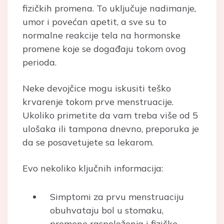
fizičkih promena. To uključuje nadimanje,
umor i povećan apetit, a sve su to
normalne reakcije tela na hormonske
promene koje se događaju tokom ovog
perioda.
Neke devojčice mogu iskusiti teško
krvarenje tokom prve menstruacije.
Ukoliko primetite da vam treba više od 5
ulošaka ili tampona dnevno, preporuka je
da se posavetujete sa lekarom.
Evo nekoliko ključnih informacija:
Simptomi za prvu menstruaciju
obuhvataju bol u stomaku,
promene raspoloženja i fizičke