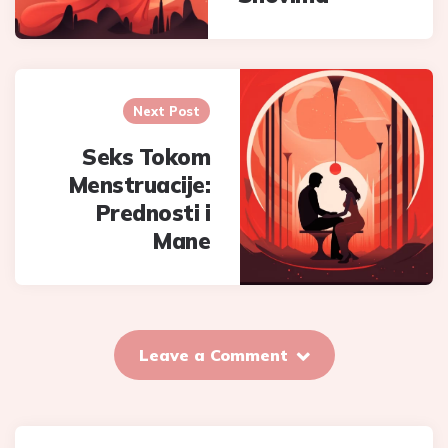
Next Post
Seks Tokom
Menstruacije:
Prednosti i
Mane
Leave a Comment