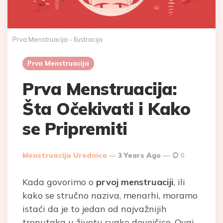
Prva Menstruacija - Ilustracija
Prva Menstruacija
Prva Menstruacija:
Šta Očekivati i Kako
se Pripremiti
Posted
Menstruacija Urednica
3 Years Ago
0
By
Kada govorimo o
prvoj menstruaciji
, ili
kako se stručno naziva, menarhi, moramo
istaći da je to jedan od najvažnijih
trenutaka u životu svake devojčice. Ovaj