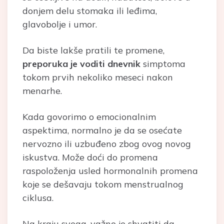
donjem delu stomaka ili leđima,
glavobolje i umor.
Da biste lakše pratili te promene,
preporuka je voditi dnevnik
simptoma
tokom prvih nekoliko meseci nakon
menarhe.
Kada govorimo o emocionalnim
aspektima, normalno je da se osećate
nervozno ili uzbuđeno zbog ovog novog
iskustva. Može doći do promena
raspoloženja usled hormonalnih promena
koje se dešavaju tokom menstrualnog
ciklusa.
Na kraju svega, važno je shvatiti da