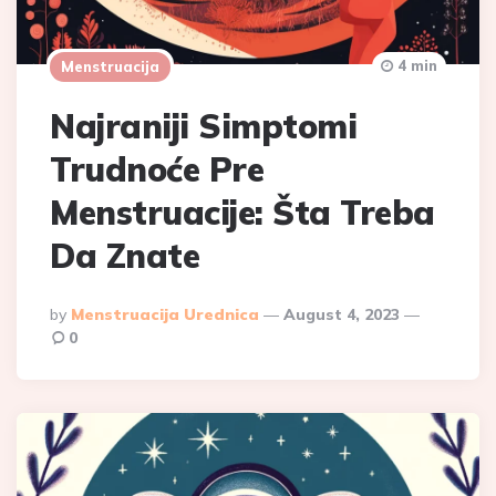
4 min
Menstruacija
Najraniji Simptomi
Trudnoće Pre
Menstruacije: Šta Treba
Da Znate
Posted
By
Menstruacija Urednica
August 4, 2023
By
0