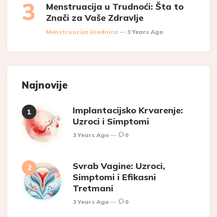
Menstruacija u Trudnoći: Šta to
Znači za Vaše Zdravlje
Posted
Menstruacija Urednica
3 Years Ago
Najnovije
Implantacijsko Krvarenje:
Uzroci i Simptomi
3 Years Ago
0
Svrab Vagine: Uzroci,
Simptomi i Efikasni
Tretmani
3 Years Ago
0