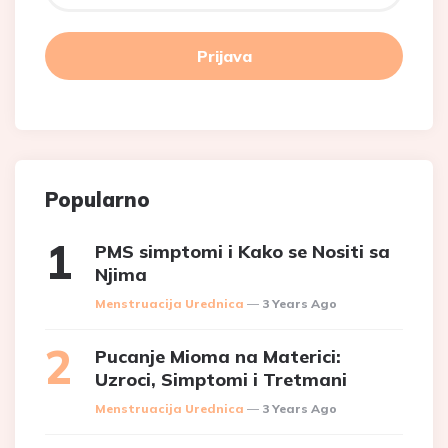
Popularno
PMS simptomi i Kako se Nositi sa
Njima
Posted
Menstruacija Urednica
3 Years Ago
Pucanje Mioma na Materici:
Uzroci, Simptomi i Tretmani
Posted
Menstruacija Urednica
3 Years Ago