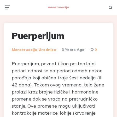
Menu
Searc
Puerperijum
Posted
Menstruacija Urednica
3 Years Ago
0
By
Puerperijum, poznat i kao postnatalni
period, odnosi se na period odmah nakon
porođaja koji obično traje šest nedelja (ili
42 dana). Tokom ovog vremena, telo žene
prolazi kroz brojne fizičke i hormonalne
promene dok se vraća na pretrudničko
stanje. Ove promene mogu uključivati
kontrakcije materice, lohije (krvarenje