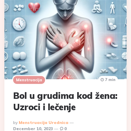
7 min
Menstruacija
Bol u grudima kod žena:
Uzroci i lečenje
Posted
By
Menstruacija Urednica
By
December 10, 2023
0