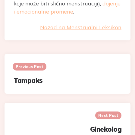
koje može biti slično menstruaciji),
dojenje
i emocionalne promene
.
Nazad na Menstrualni Leksikon
Post
navigation
Previous Post
Tampaks
Next Post
Ginekolog