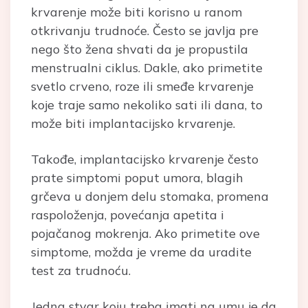
krvarenje može biti korisno u ranom
otkrivanju trudnoće. Često se javlja pre
nego što žena shvati da je propustila
menstrualni ciklus. Dakle, ako primetite
svetlo crveno, roze ili smeđe krvarenje
koje traje samo nekoliko sati ili dana, to
može biti implantacijsko krvarenje.
Takođe, implantacijsko krvarenje često
prate simptomi poput umora, blagih
grčeva u donjem delu stomaka, promena
raspoloženja, povećanja apetita i
pojačanog mokrenja. Ako primetite ove
simptome, možda je vreme da uradite
test za trudnoću.
Jedna stvar koju treba imati na umu je da