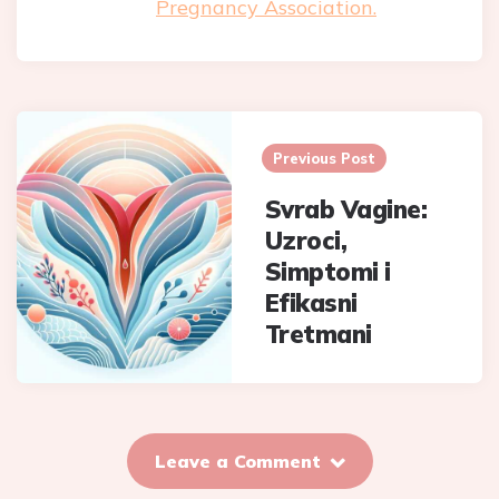
Pregnancy Association.
Post
navigation
Previous Post
Svrab Vagine:
Uzroci,
Simptomi i
Efikasni
Tretmani
Leave a Comment