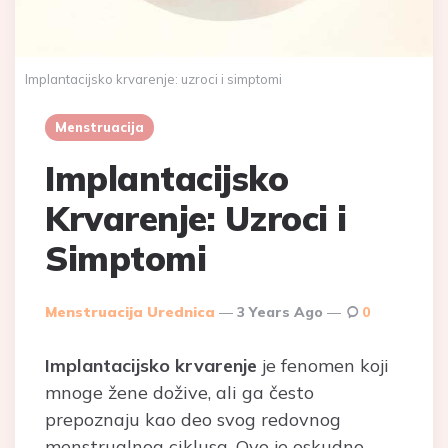
Implantacijsko krvarenje: uzroci i simptomi
Menstruacija
Implantacijsko
Krvarenje: Uzroci i
Simptomi
Posted
Menstruacija Urednica
3 Years Ago
0
By
Implantacijsko krvarenje
je fenomen koji
mnoge žene dožive, ali ga često
prepoznaju kao deo svog redovnog
menstrualnog ciklusa. Ovo je oskudno,