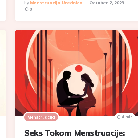
Posted
By
Menstruacija Urednica
October 2, 2023
By
0
4 min
Menstruacija
Seks Tokom Menstruacije: