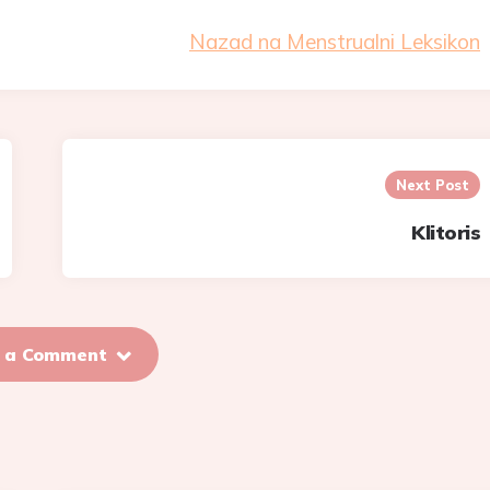
Nazad na Menstrualni Leksikon
Next Post
Klitoris
 a Comment