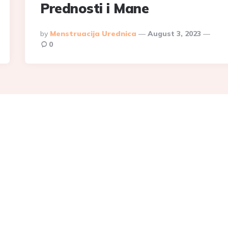
Prednosti i Mane
Posted
By
Menstruacija Urednica
August 3, 2023
By
0