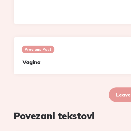
Post
navigation
Previous Post
Vagina
Leave
Povezani tekstovi