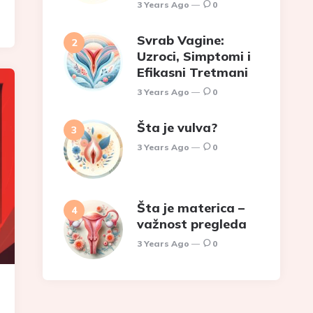
3 Years Ago
0
Svrab Vagine:
Uzroci, Simptomi i
Efikasni Tretmani
3 Years Ago
0
Šta je vulva?
3 Years Ago
0
Šta je materica –
važnost pregleda
3 Years Ago
0