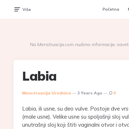
Početna
Više
Na Menstruacija.com nudimo informacije, savete
Labia
Posted
Menstruacija Urednica
3 Years Ago
0
By
Labia, ili usne, su deo vulve. Postoje dve vr
(male usne). Velike usne su spoljašnji sloj vu
unutrašnji sloj koji štiti vaginalni otvor i ot