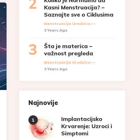
Koliko je Normalno da
Kasni Menstruacija? –
Saznajte sve o Ciklusima
Posted
Menstruacija Urednica
3 Years Ago
Šta je materica –
važnost pregleda
Posted
Menstruacija Urednica
3 Years Ago
Najnovije
Implantacijsko
Krvarenje: Uzroci i
Simptomi