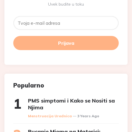
Uvek budite u toku
Popularno
PMS simptomi i Kako se Nositi sa
Njima
Posted
Menstruacija Urednica
3 Years Ago
Pucanje Mioma na Materici: