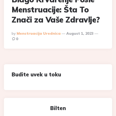
Menstruacije: Šta To
Znači za Vaše Zdravlje?
Posted
By
Menstruacija Urednica
August 1, 2023
By
0
Budite uvek u toku
Bilten