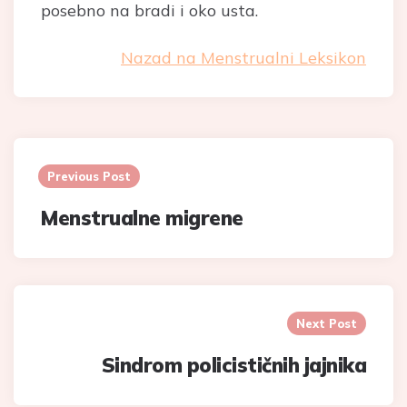
posebno na bradi i oko usta.
Nazad na Menstrualni Leksikon
Post
navigation
Previous Post
Menstrualne migrene
Next Post
Sindrom policističnih jajnika