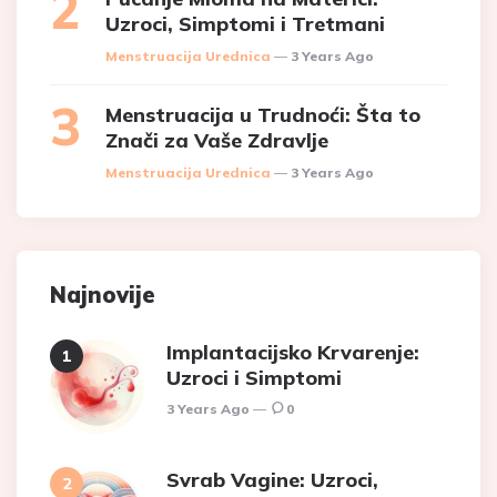
Uzroci, Simptomi i Tretmani
Posted
Menstruacija Urednica
3 Years Ago
Menstruacija u Trudnoći: Šta to
Znači za Vaše Zdravlje
Posted
Menstruacija Urednica
3 Years Ago
Najnovije
Implantacijsko Krvarenje:
Uzroci i Simptomi
3 Years Ago
0
Svrab Vagine: Uzroci,