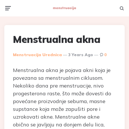
Menu
Searc
Menstrualna akna
Posted
Menstruacija Urednica
3 Years Ago
0
By
Menstrualna akna je pojava akni koja je
povezana sa menstrualnim ciklusom.
Nekoliko dana pre menstruacije, nivo
progesterona raste, što može dovesti do
povećane proizvodnje sebuma, masne
supstance koja može zapušiti pore i
uzrokovati akne. Menstrualne akne
obično se javljaju na donjem delu lica,