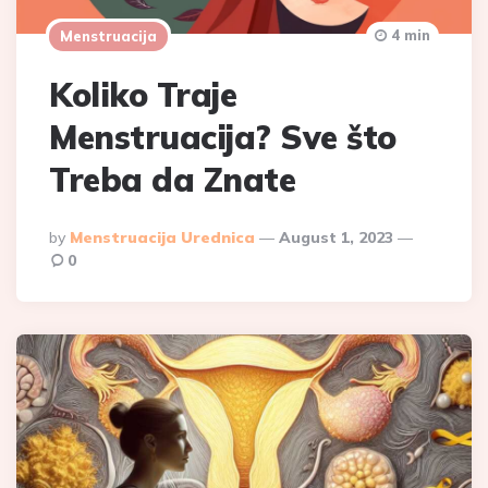
4 min
Menstruacija
Koliko Traje
Menstruacija? Sve što
Treba da Znate
Posted
By
Menstruacija Urednica
August 1, 2023
By
0