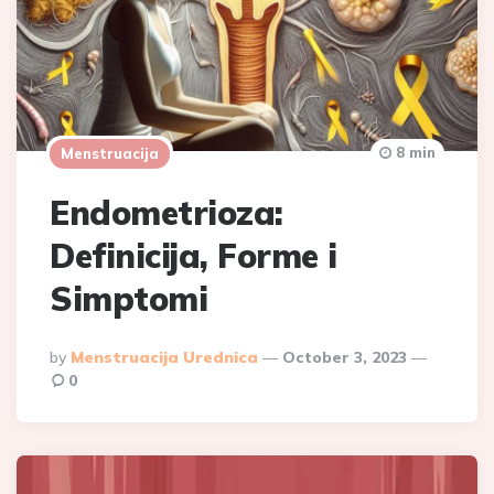
8 min
Menstruacija
Endometrioza:
Definicija, Forme i
Simptomi
Posted
By
Menstruacija Urednica
October 3, 2023
By
0