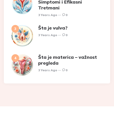
Simptomi i Efikasni
Tretmani
3 Years Ago
0
Šta je vulva?
3 Years Ago
0
Šta je materica – važnost
pregleda
3 Years Ago
0