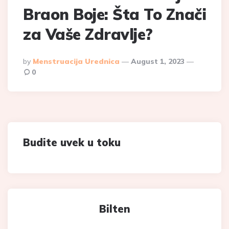
Braon Boje: Šta To Znači
za Vaše Zdravlje?
Posted
By
Menstruacija Urednica
August 1, 2023
By
0
Budite uvek u toku
Bilten