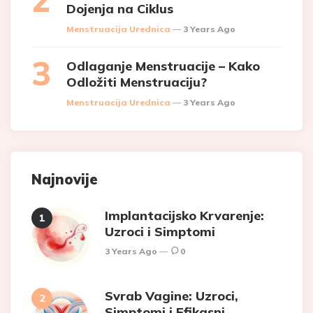
Dojenja na Ciklus
Posted
Menstruacija Urednica
3 Years Ago
Odlaganje Menstruacije – Kako
Odložiti Menstruaciju?
Posted
Menstruacija Urednica
3 Years Ago
Najnovije
Implantacijsko Krvarenje:
Uzroci i Simptomi
3 Years Ago
0
Svrab Vagine: Uzroci,
Simptomi i Efikasni