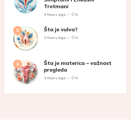
Tretmani
3 Years Ago
0
Šta je vulva?
3 Years Ago
0
Šta je materica – važnost
pregleda
3 Years Ago
0