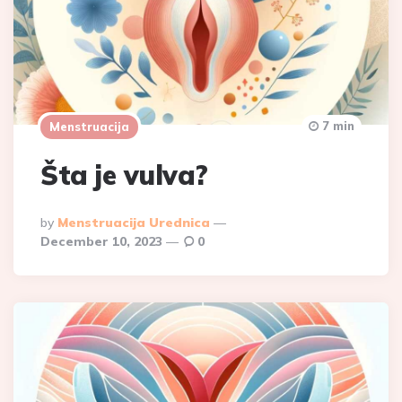
7 min
Menstruacija
Šta je vulva?
Posted
By
Menstruacija Urednica
By
December 10, 2023
0