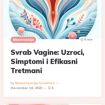
6 min
Menstruacija
Svrab Vagine: Uzroci,
Simptomi i Efikasni
Tretmani
Posted
By
Menstruacija Urednica
By
December 10, 2023
0