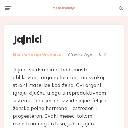
Menu
Searc
Jajnici
Posted
Menstruacija Urednica
3 Years Ago
0
By
Jajnici su dva mala, bademasto
oblikovana organa locirana na svakoj
strani materice kod žena. Ovi organi
igraju ključnu ulogu u reproduktivnom
sistemu žene jer proizvode jajne ćelije i
ženske polne hormone – estrogen i
progesteron. Svaki mesec, tokom
menstrualnog ciklusa, jedan jajnik