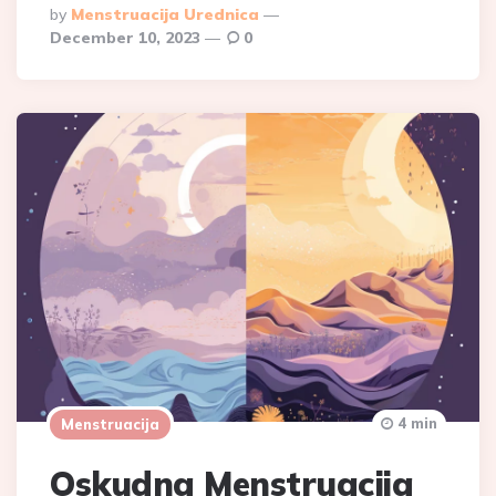
Posted
By
Menstruacija Urednica
By
December 10, 2023
0
4 min
Menstruacija
Oskudna Menstruacija