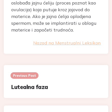
oslobađa jajnu ćeliju (proces poznat kao
ovulacija) koja putuje kroz jajovod do
materice. Ako je jajna ćelija oplodjena
spermom, može se implantirati u oblogu
materice i započeti trudnoća.
Nazad na Menstrualni Leksikon
Post
navigation
Previous Post
Lutealna faza