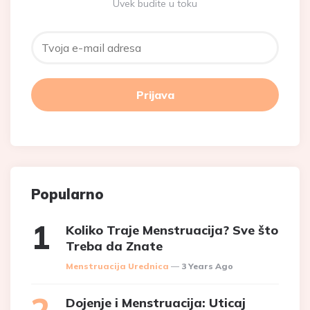
Uvek budite u toku
Popularno
Koliko Traje Menstruacija? Sve što
Treba da Znate
Posted
Menstruacija Urednica
3 Years Ago
Dojenje i Menstruacija: Uticaj