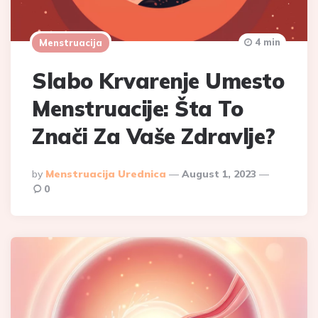
4 min
Menstruacija
Slabo Krvarenje Umesto
Menstruacije: Šta To
Znači Za Vaše Zdravlje?
Posted
By
Menstruacija Urednica
August 1, 2023
By
0