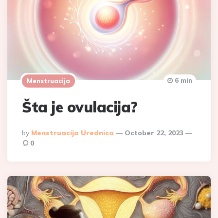
6 min
Menstruacija
Šta je ovulacija?
Posted
By
Menstruacija Urednica
October 22, 2023
By
0