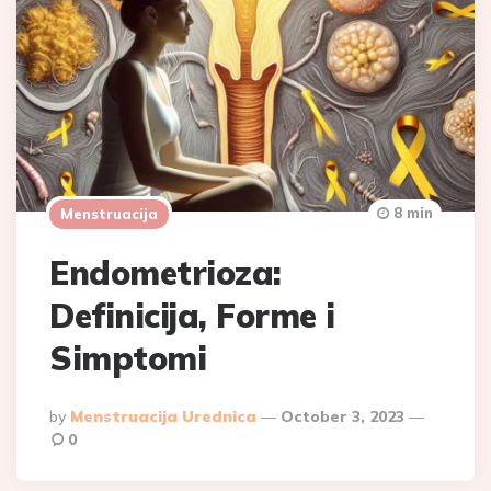
8 min
Menstruacija
Endometrioza:
Definicija, Forme i
Simptomi
Posted
By
Menstruacija Urednica
October 3, 2023
By
0