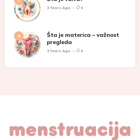
3 Years Ago
0
Šta je materica – važnost
pregleda
3 Years Ago
0