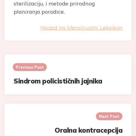
sterilizaciju, i metode prirodnog
planiranja porodice.
Nazad na Menstrualni Leksikon
Post
navigation
Previous Post
Sindrom policističnih jajnika
Next Post
Oralna kontracepcija