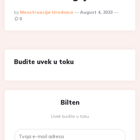
Posted
By
Menstruacija Urednica
August 4, 2023
By
0
Budite uvek u toku
Bilten
Uvek budite u toku