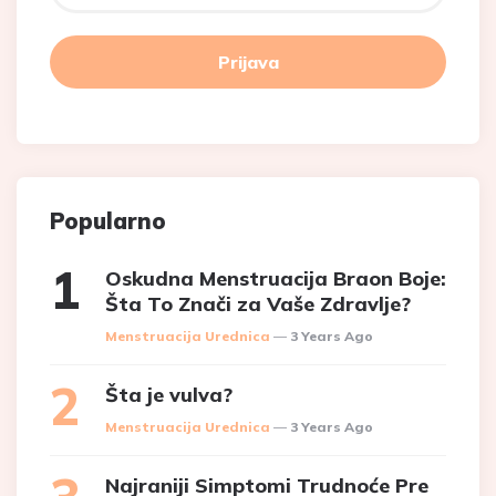
Popularno
Oskudna Menstruacija Braon Boje:
Šta To Znači za Vaše Zdravlje?
Posted
Menstruacija Urednica
3 Years Ago
Šta je vulva?
Posted
Menstruacija Urednica
3 Years Ago
Najraniji Simptomi Trudnoće Pre