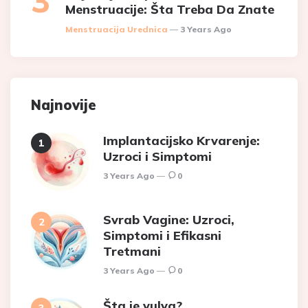
Menstruacije: Šta Treba Da Znate
Posted
Menstruacija Urednica
3 Years Ago
Najnovije
Implantacijsko Krvarenje:
Uzroci i Simptomi
3 Years Ago
0
Svrab Vagine: Uzroci,
Simptomi i Efikasni
Tretmani
3 Years Ago
0
Šta je vulva?